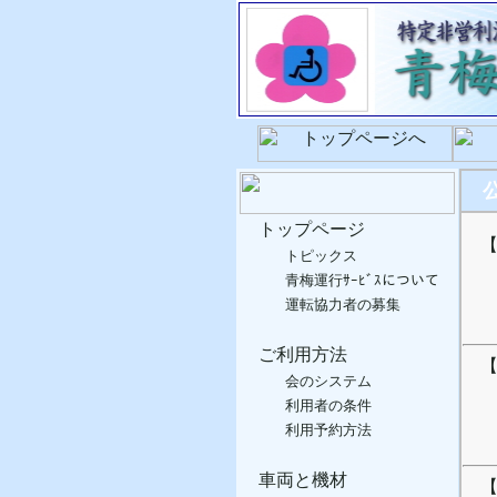
公
トップページ
【R
トピックス
青梅運行ｻｰﾋﾞｽについて
運転協力者の募集
ご利用方法
【R
会のシステム
利用者の条件
利用予約方法
車両と機材
【R